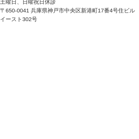
土曜日、日曜祝日休診
〒650-0041 兵庫県神戸市中央区新港町17番4号住ビル
イースト302号
Facebook
Twitter
Instagram
YouTube