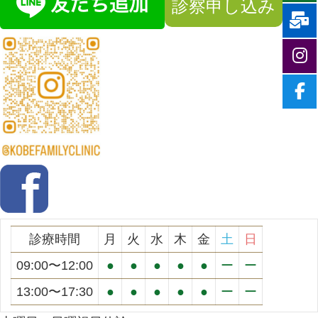
診察申し込み
診療時間
月
火
水
木
金
土
日
09:00〜12:00
●
●
●
●
●
ー
ー
13:00〜17:30
●
●
●
●
●
ー
ー