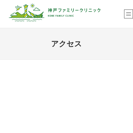
内
容
を
ス
キ
アクセス
ッ
プ