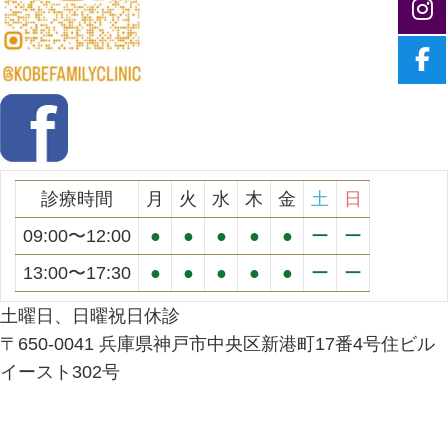
診療時間
月
火
水
木
金
土
日
09:00〜12:00
●
●
●
●
●
ー
ー
13:00〜17:30
●
●
●
●
●
ー
ー
土曜日、日曜祝日休診
〒650-0041 兵庫県神戸市中央区新港町17番4号住ビル
イースト302号
Facebook
Twitter
Instagram
YouTube