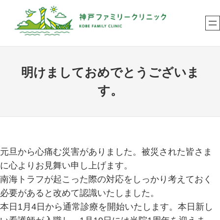
内
容
を
ス
キ
明けましておめでとうございま
ッ
す。
プ
元旦から心痛む災害がありました。被災された皆さま
に心よりお見舞い申し上げます。
南海トラフが起こった際の対応をしっかり考えておく
必要があると改めて認識いたしました。
本日1月4日から通常診療を開始いたします。本日新し