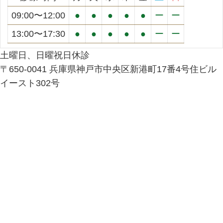
09:00〜12:00
●
●
●
●
●
ー
ー
13:00〜17:30
●
●
●
●
●
ー
ー
土曜日、日曜祝日休診
〒650-0041 兵庫県神戸市中央区新港町17番4号住ビル
イースト302号
Facebook
Twitter
Instagram
YouTube