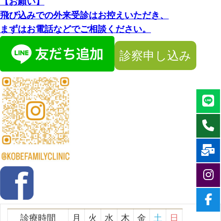
【お願い】
飛び込みでの外来受診はお控えいただき、
まずはお電話などでご相談ください。
診察申し込み
診療時間
月
火
水
木
金
土
日