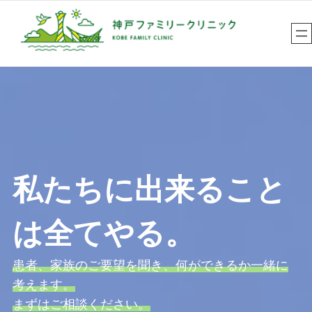
内
容
を
ス
キ
ッ
プ
私たちに出来ること
は全てやる。
患者、家族のご要望を聞き、何ができるか一緒に
考えます。
まずはご相談ください。