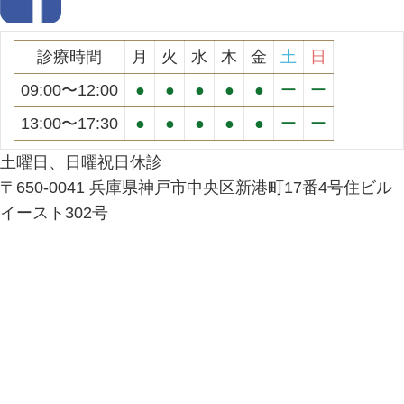
診療時間
月
火
水
木
金
土
日
09:00〜12:00
●
●
●
●
●
ー
ー
13:00〜17:30
●
●
●
●
●
ー
ー
土曜日、日曜祝日休診
〒650-0041 兵庫県神戸市中央区新港町17番4号住ビル
イースト302号
Facebook
Twitter
Instagram
YouTube